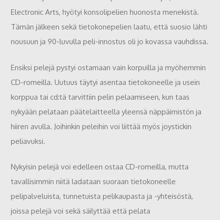
Electronic Arts, hyötyi konsolipelien huonosta menekistä.
Tämän jälkeen sekä tietokonepelien laatu, että suosio lähti
nousuun ja 90-luvulla peli-innostus oli jo kovassa vauhdissa.
Ensiksi pelejä pystyi ostamaan vain korpuilla ja myöhemmin
CD-romeilla. Uutuus täytyi asentaa tietokoneelle ja usein
korppua tai cd:tä tarvittiin pelin pelaamiseen, kun taas
nykyään pelataan päätelaitteella yleensä näppäimistön ja
hiiren avulla. Joihinkin peleihin voi liittää myös joystickin
peliavuksi.
Nykyisin pelejä voi edelleen ostaa CD-romeilla, mutta
tavallisimmin niitä ladataan suoraan tietokoneelle
pelipalveluista, tunnetuista pelikaupasta ja -yhteisöstä,
joissa pelejä voi sekä säilyttää että pelata