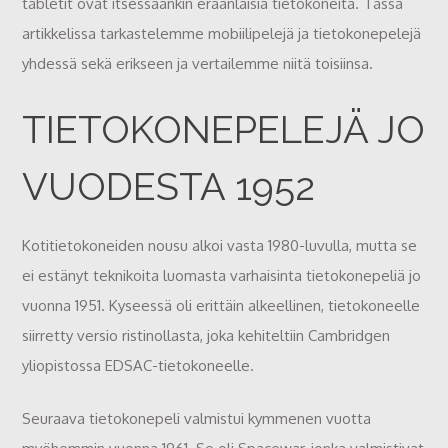
tabletit ovat itsessäänkin eräänlaisia tietokoneita. Tässä
artikkelissa tarkastelemme mobiilipelejä ja tietokonepelejä
yhdessä sekä erikseen ja vertailemme niitä toisiinsa.
TIETOKONEPELEJÄ JO
VUODESTA 1952
Kotitietokoneiden nousu alkoi vasta 1980-luvulla, mutta se
ei estänyt teknikoita luomasta varhaisinta tietokonepeliä jo
vuonna 1951. Kyseessä oli erittäin alkeellinen, tietokoneelle
siirretty versio ristinollasta, joka kehiteltiin Cambridgen
yliopistossa EDSAC-tietokoneelle.
Seuraava tietokonepeli valmistui kymmenen vuotta