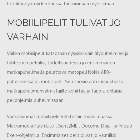
tietokoneyhteyden kanssa tai toisinaan myös ilman.
MOBIILIPELIT TULIVAT JO
VARHAIN
Vaikka mobiilipelit katsotaan nykyisin vain älypuhelimien ja
tablettien peleiksi, todellisuudessa jo ensimmäinen
matkapuhelimella pelattava matopeli Nokia 6110-
puhelimessa oli mobiilipeli. Sen suosio antoi innostusta
matkapuhelimenvalmistajille kehittää ja tarjota erilaisia
peliohjelmia puhelimissaan.
Varhaisimmat mobiilipelit kehitettiin muun muassa
Macromedia Flash Lite-, Sun J2ME-, Docomo Doja- ja Infusio
Exen-ohjelmilla. Ensimmäiset pelit olivat jo valmiiksi