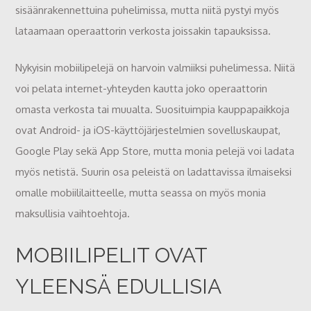
sisäänrakennettuina puhelimissa, mutta niitä pystyi myös
lataamaan operaattorin verkosta joissakin tapauksissa.
Nykyisin mobiilipelejä on harvoin valmiiksi puhelimessa. Niitä
voi pelata internet-yhteyden kautta joko operaattorin
omasta verkosta tai muualta. Suosituimpia kauppapaikkoja
ovat Android- ja iOS-käyttöjärjestelmien sovelluskaupat,
Google Play sekä App Store, mutta monia pelejä voi ladata
myös netistä. Suurin osa peleistä on ladattavissa ilmaiseksi
omalle mobiililaitteelle, mutta seassa on myös monia
maksullisia vaihtoehtoja.
MOBIILIPELIT OVAT
YLEENSÄ EDULLISIA