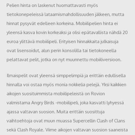
Pelien hinta on laskenut huomattavasti myös
tietokonepeleissä lataamismahdollisuuden jälkeen, mutta
hinnat pysyvät edelleen korkeina. Mobiilipelien hinta ei
yleensä kasva kovin korkeaksi ja olisi epätavallista nähdä 20
euroa ylittävä mobiilipeli. Erityisen hinnakkaita julkaisuja
ovat lisensoidut, alun perin konsolilla tai tietokoneella
pelattavat pelit, jotka on nyt muunnettu mobiiliversioon.
Ilmaispelit ovat yleensä simppelimpiä ja erittäin edullisella
hinnalla voi ostaa myös monia nokkelia pelejä. Yksi kaikkien
aikojen suosituimmista mobiilipeleistä on Rovion
valmistama Angry Birds -mobiilipeli, joka kasvatti lyhyessä
ajassa valtavan suosion. Muita erittäin suosittuja
vaihtoehtoja ovat muun muassa Supercellin Clash of Clans
sekä Clash Royale. Viime aikojen valtavan suosion saaneista