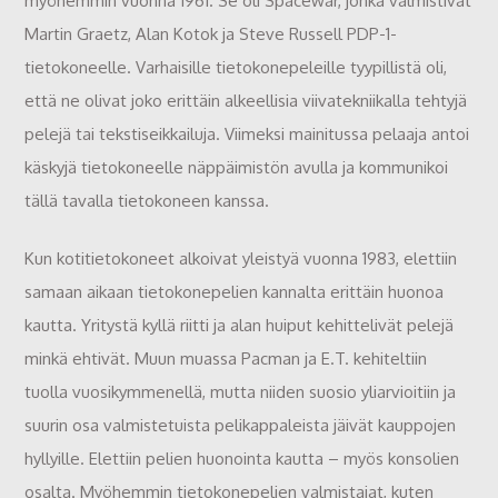
myöhemmin vuonna 1961. Se oli Spacewar, jonka valmistivat
Martin Graetz, Alan Kotok ja Steve Russell PDP-1-
tietokoneelle. Varhaisille tietokonepeleille tyypillistä oli,
että ne olivat joko erittäin alkeellisia viivatekniikalla tehtyjä
pelejä tai tekstiseikkailuja. Viimeksi mainitussa pelaaja antoi
käskyjä tietokoneelle näppäimistön avulla ja kommunikoi
tällä tavalla tietokoneen kanssa.
Kun kotitietokoneet alkoivat yleistyä vuonna 1983, elettiin
samaan aikaan tietokonepelien kannalta erittäin huonoa
kautta. Yritystä kyllä riitti ja alan huiput kehittelivät pelejä
minkä ehtivät. Muun muassa Pacman ja E.T. kehiteltiin
tuolla vuosikymmenellä, mutta niiden suosio yliarvioitiin ja
suurin osa valmistetuista pelikappaleista jäivät kauppojen
hyllyille. Elettiin pelien huonointa kautta – myös konsolien
osalta. Myöhemmin tietokonepelien valmistajat, kuten