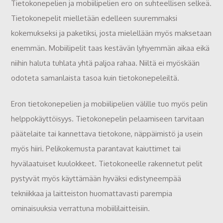
Tietokonepelien ja mobiilipelien ero on suhteellisen selkeä.
Tietokonepelit mielletään edelleen suuremmaksi
kokemukseksi ja paketiksi, josta mielellään myös maksetaan
enemmän. Mobiilipelit taas kestävän lyhyemmän aikaa eikä
niihin haluta tuhlata yhtä paljoa rahaa. Niiltä ei myöskään
odoteta samanlaista tasoa kuin tietokonepeleiltä.
Eron tietokonepelien ja mobiilipelien välille tuo myös pelin
helppokäyttöisyys. Tietokonepelin pelaamiseen tarvitaan
päätelaite tai kannettava tietokone, näppäimistö ja usein
myös hiiri. Pelikokemusta parantavat kaiuttimet tai
hyvälaatuiset kuulokkeet. Tietokoneelle rakennetut pelit
pystyvät myös käyttämään hyväksi edistyneempää
tekniikkaa ja laitteiston huomattavasti parempia
ominaisuuksia verrattuna mobiililaitteisiin.